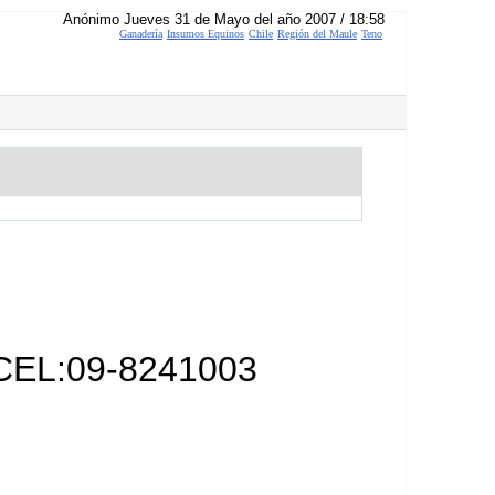
Anónimo Jueves 31 de Mayo del año 2007 / 18:58
Ganadería
Insumos Equinos
Chile
Región del Maule
Teno
 CEL:09-8241003