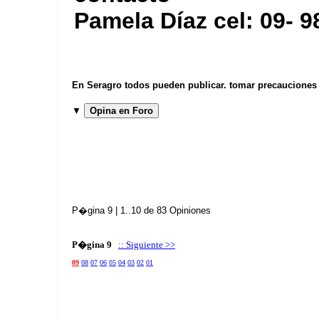
Pamela Díaz cel: 09- 
En Seragro todos pueden publicar. tomar precauciones b
▼
Opina en Foro
P�gina 9 | 1..10 de 83 Opiniones
P�gina 9
:: Siguiente >>
09
08
07
06
05
04
03
02
01