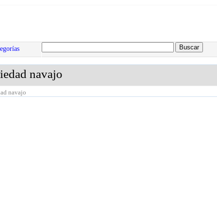
egorías
riedad navajo
dad navajo