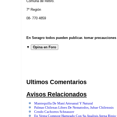
Comuna de Retiro.
7º Región
08- 770 4859
En Seragro todos pueden publicar. tomar precauciones b
▼
Opina en Foro
Ultimos Comentarios
Avisos Relacionados
Mantequilla De Maní Artesanal Y Natural
Palmas Chilenas Libres De Nematodos, Jubae Chilenssis
Cendo Cachorros Schnauzer
En Venta Compost Harneado Con Su Analisis Arena Ripio G