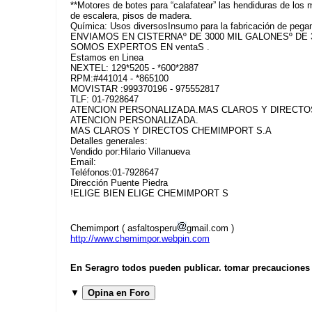
**Motores de botes para “calafatear” las hendiduras de 
de escalera, pisos de madera.
Química: Usos diversosInsumo para la fabricación de pegam
ENVIAMOS EN CISTERNAº DE 3000 MIL GALONESº DE 
SOMOS EXPERTOS EN ventaS .
Estamos en Linea
NEXTEL: 129*5205 - *600*2887
RPM:#441014 - *865100
MOVISTAR :999370196 - 975552817
TLF: 01-7928647
ATENCION PERSONALIZADA.MAS CLAROS Y DIRECTO
ATENCION PERSONALIZADA.
MAS CLAROS Y DIRECTOS CHEMIMPORT S.A
Detalles generales:
Vendido por:Hilario Villanueva
Email:
Teléfonos:01-7928647
Dirección Puente Piedra
!ELIGE BIEN ELIGE CHEMIMPORT S
Chemimport ( asfaltosperu
gmail.com )
http://www.chemimpor.webpin.com
En Seragro todos pueden publicar. tomar precauciones b
▼
Opina en Foro