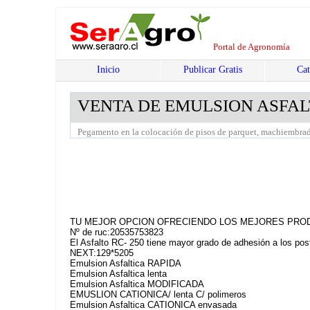
Portal de Agronomía
Inicio
Publicar Gratis
Cat
VENTA DE EMULSION ASFAL
Pegamento en la colocación de pisos de parquet, machiembra
TU MEJOR OPCION OFRECIENDO LOS MEJORES PROD
Nº de ruc:20535753823
El Asfalto RC- 250 tiene mayor grado de adhesión a los pos
NEXT:129*5205
Emulsion Asfaltica RAPIDA
Emulsion Asfaltica lenta
Emulsion Asfaltica MODIFICADA
EMUSLION CATIONICA/ lenta C/ polimeros
Emulsion Asfaltica CATIONICA envasada