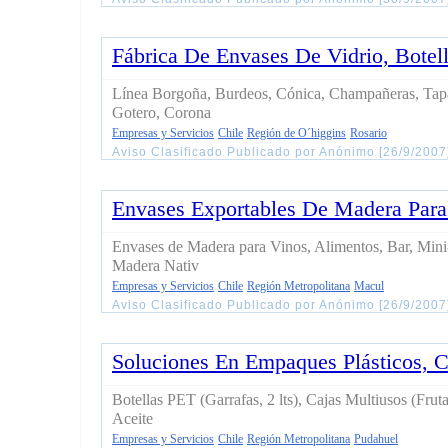
Fábrica De Envases De Vidrio, Botel
Línea Borgoña, Burdeos, Cónica, Champañeras, Tapa
Gotero, Corona
Empresas y Servicios
Chile
Región de O´higgins
Rosario
Aviso Clasificado Publicado por Anónimo [26/9/200
Envases Exportables De Madera Para
Envases de Madera para Vinos, Alimentos, Bar, Mini-
Madera Nativ
Empresas y Servicios
Chile
Región Metropolitana
Macul
Aviso Clasificado Publicado por Anónimo [26/9/2007
Soluciones En Empaques Plásticos, C
Botellas PET (Garrafas, 2 lts), Cajas Multiusos (Fruta
Aceite
Empresas y Servicios
Chile
Región Metropolitana
Pudahuel