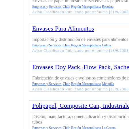
Envases de papel impresión offset envases papel kraf
Empresas y Servicios
Chile
Región Metropolitana
Recoleta
Aviso Clasificado Publicado por Anónimo [21/9/200
Envases Para Alimentos
Importación y distribución de envases para alimentos
Empresas y Servicios
Chile
Región Metropolitana
Colina
Aviso Clasificado Publicado por Anónimo [13/9/2008
Envases Doy Pack, Flow Pack, Sache
Fabricación de envases envoltorios contenedores de p
Empresas y Servicios
Chile
Región Metropolitana
Melipilla
Aviso Clasificado Publicado por Anónimo [13/9/200
Polipapel, Composite Can, Industrial
Diseño, manufactura, comercialización y distribución
tubos
Empresas y Servicios
Chile
Región Metropolitana
La Granja