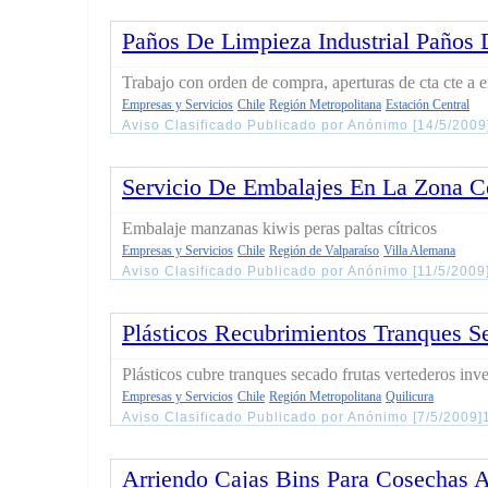
Paños De Limpieza Industrial Paños
Trabajo con orden de compra, aperturas de cta cte a 
Empresas y Servicios
Chile
Región Metropolitana
Estación Central
Aviso Clasificado Publicado por Anónimo [14/5/2009
Servicio De Embalajes En La Zona Ce
Embalaje manzanas kiwis peras paltas cítricos
Empresas y Servicios
Chile
Región de Valparaíso
Villa Alemana
Aviso Clasificado Publicado por Anónimo [11/5/2009
Plásticos Recubrimientos Tranques S
Plásticos cubre tranques secado frutas vertederos in
Empresas y Servicios
Chile
Región Metropolitana
Quilicura
Aviso Clasificado Publicado por Anónimo [7/5/2009]
Arriendo Cajas Bins Para Cosechas 