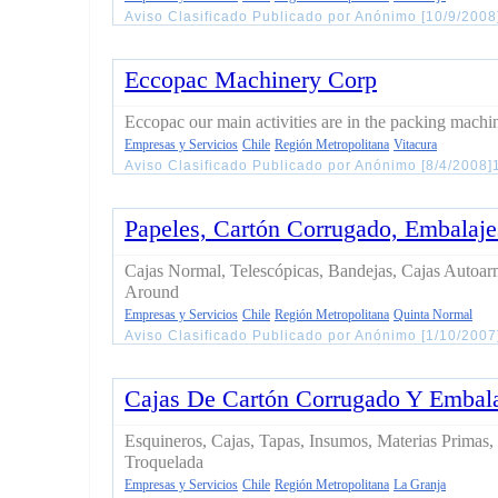
Aviso Clasificado Publicado por Anónimo [10/9/200
Eccopac Machinery Corp
Eccopac our main activities are in the packing machin
Empresas y Servicios
Chile
Región Metropolitana
Vitacura
Aviso Clasificado Publicado por Anónimo [8/4/2008]
Papeles, Cartón Corrugado, Embalaje
Cajas Normal, Telescópicas, Bandejas, Cajas Autoa
Around
Empresas y Servicios
Chile
Región Metropolitana
Quinta Normal
Aviso Clasificado Publicado por Anónimo [1/10/200
Cajas De Cartón Corrugado Y Embal
Esquineros, Cajas, Tapas, Insumos, Materias Primas,
Troquelada
Empresas y Servicios
Chile
Región Metropolitana
La Granja