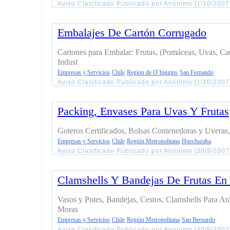
Aviso Clasificado Publicado por Anónimo [1/10/200
Embalajes De Cartón Corrugado
Cartones para Embalar: Frutas, (Pomáceas, Uvas, Ca
Indust
Empresas y Servicios
Chile
Región de O´higgins
San Fernando
Aviso Clasificado Publicado por Anónimo [1/10/2007
Packing, Envases Para Uvas Y Frutas
Goteros Certificados, Bolsas Contenedoras y Uveras
Empresas y Servicios
Chile
Región Metropolitana
Huechuraba
Aviso Clasificado Publicado por Anónimo [30/9/200
Clamshells Y Bandejas De Frutas En 
Vasos y Potes, Bandejas, Cestos, Clamshells Para A
Moras
Empresas y Servicios
Chile
Región Metropolitana
San Bernardo
Aviso Clasificado Publicado por Anónimo [30/9/200