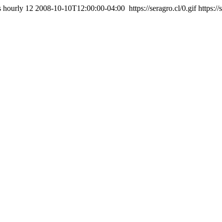
s
hourly
12
2008-10-10T12:00:00-04:00
https://seragro.cl/0.gif
https:/