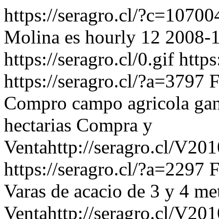
https://seragro.cl/?c=1070
Molina
es
hourly
12
2008-1
https://seragro.cl/0.gif
https
https://seragro.cl/?a=3797
F
Compro campo agricola gan
hectarias
Compra y
Venta
http://seragro.cl/V20
https://seragro.cl/?a=2297
F
Varas de acacio de 3 y 4 me
Venta
http://seragro.cl/V20