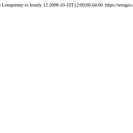
es Lonquimay
es
hourly
12
2008-10-10T12:00:00-04:00
https://seragro.