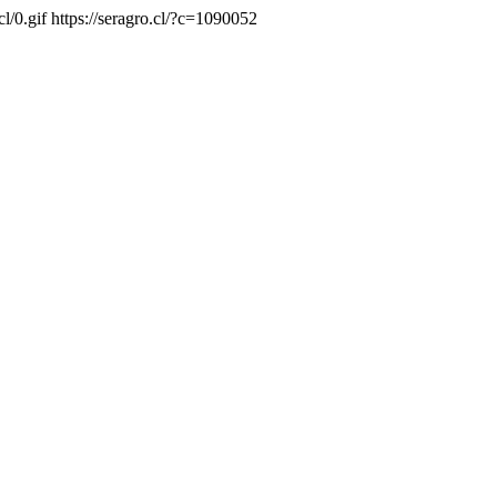
cl/0.gif
https://seragro.cl/?c=1090052