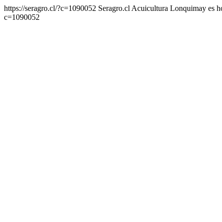
https://seragro.cl/?c=1090052
Seragro.cl Acuicultura Lonquimay
es
h
c=1090052