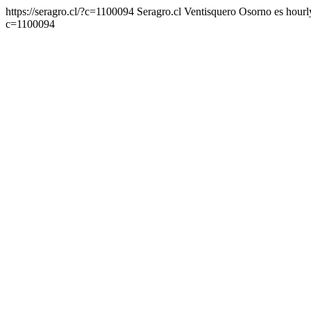
https://seragro.cl/?c=1100094
Seragro.cl Ventisquero Osorno
es
hourl
c=1100094