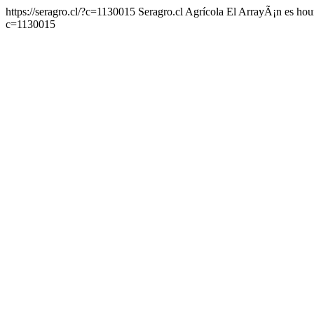
https://seragro.cl/?c=1130015
Seragro.cl Agrícola El ArrayÃ¡n
es
hou
c=1130015