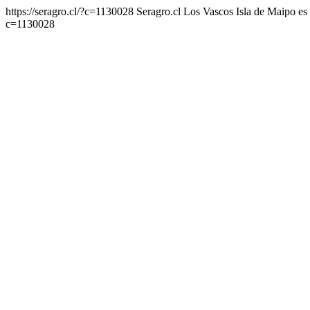
https://seragro.cl/?c=1130028
Seragro.cl Los Vascos Isla de Maipo
es
c=1130028