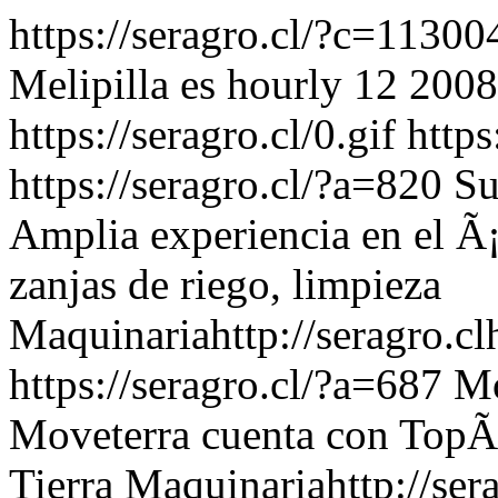
https://seragro.cl/?c=1130
Melipilla
es
hourly
12
2008
https://seragro.cl/0.gif
https
https://seragro.cl/?a=820
Su
Amplia experiencia en el Ã
zanjas de riego, limpieza
Maquinaria
http://seragro.cl
https://seragro.cl/?a=687
Mo
Moveterra cuenta con TopÃ
Tierra
Maquinaria
http://ser