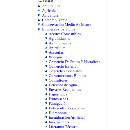
Acuicultura
Agrícola
Avicultura
Compra y Venta
Conservación Medio Ambiente
Empresas y Servicios
Aceites Comestibles
Agroindustria
Agroquímicos
Apicultura
Asesorias
Bodegas
Comercio De Frutas Y Hortalizas
Comercio Exterior
Concretos especiales
Construcciones Rurales
Consultores
Derechos de Agua
Envases Recipientes
Frigorificos
Frutos secos
Fumigación
Helicicultura caracoles
Hidroponia
Inseminación Artificial
Invernaderos
Literatura Técnica