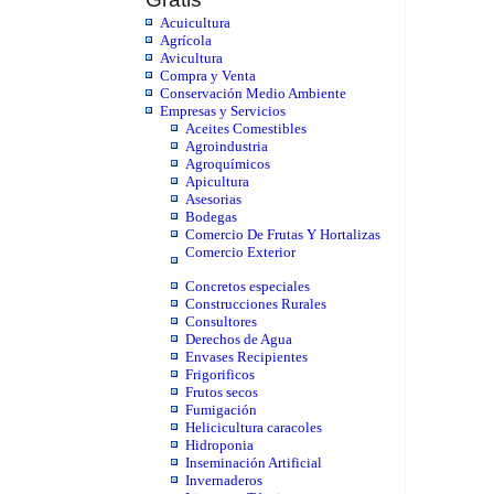
Acuicultura
Agrícola
Avicultura
Compra y Venta
Conservación Medio Ambiente
Empresas y Servicios
Aceites Comestibles
Agroindustria
Agroquímicos
Apicultura
Asesorias
Bodegas
Comercio De Frutas Y Hortalizas
Comercio Exterior
Concretos especiales
Construcciones Rurales
Consultores
Derechos de Agua
Envases Recipientes
Frigorificos
Frutos secos
Fumigación
Helicicultura caracoles
Hidroponia
Inseminación Artificial
Invernaderos