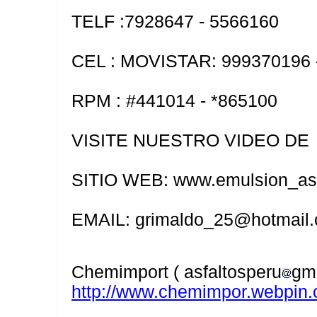
TELF :7928647 - 5566160
CEL : MOVISTAR: 999370196 
RPM : #441014 - *865100
VISITE NUESTRO VIDEO DE
SITIO WEB: www.emulsion_asf
EMAIL: grimaldo_25@hotmail
Chemimport ( asfaltosperu
gma
http://www.chemimpor.webpin