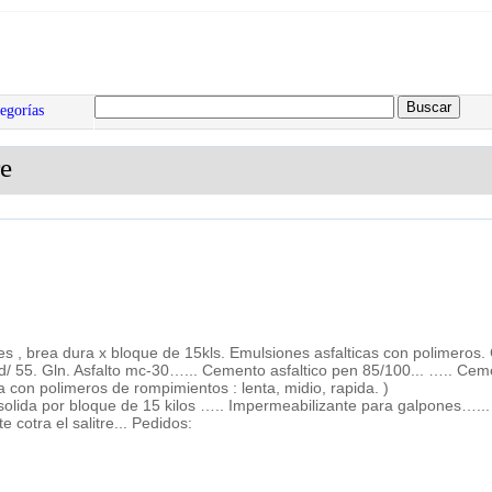
egorías
re
ntes , brea dura x bloque de 15kls. Emulsiones asfalticas con polimeros
ro d/ 55. Gln. Asfalto mc-30…... Cemento asfaltico pen 85/100... ….. C
a con polimeros de rompimientos : lenta, midio, rapida. )
 solida por bloque de 15 kilos ….. Impermeabilizante para galpones…..
 cotra el salitre... Pedidos: