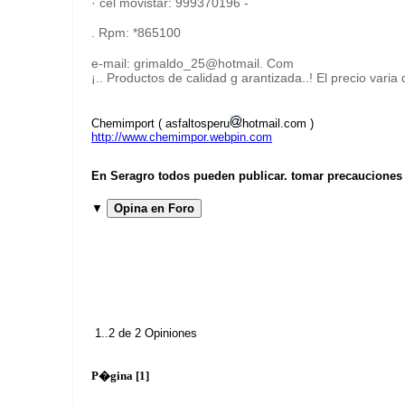
· cel movistar: 999370196 -
. Rpm: *865100
e-mail: grimaldo_25@hotmail. Com
¡.. Productos de calidad g arantizada..! El precio vari
Chemimport ( asfaltosperu
hotmail.com )
http://www.chemimpor.webpin.com
En Seragro todos pueden publicar. tomar precauciones b
▼
Opina en Foro
1..2 de 2 Opiniones
P�gina [1]