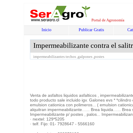
Portal de Agronomía
Inicio
Publicar Gratis
Cat
Impermeabilizante contra el salit
impermeabilizantes techos ,galpones ,postes
Venta de asfaltos liquidos asfalticos , impermeabiliza
todo producto sale incluido igv. Galones evs * *cilind
emulsion cationica con polimeros... ( emulsion cationic
alquitran impermeabilizante…... Brea liquida…... Brea
Impermeabilizante p/ postes , palos... Impermeabilizante
· nextel: 129*5205
· telf. Fijo: 01- 7928647 - 5566160