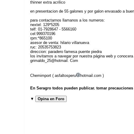
thinner extra acrilico
en presentacion de 55 galones y por galon envasado a buen 
para contactarnos llamanos a los numeros:
nextel: 129*5205
telf: 01-7928647 - 5566160
cel:999370196
rpm:*865100
asesor de venta: hilario villanueva
ruc: 20535753823
direccion: paradero famesa puente piedra
los invitamos a navegar por nuestra página web y conocera
grimaldo_25@hotmail. Com
Chemimport ( asfaltosperu
hotmail.com )
En Seragro todos pueden publicar. tomar precauciones b
▼
Opina en Foro