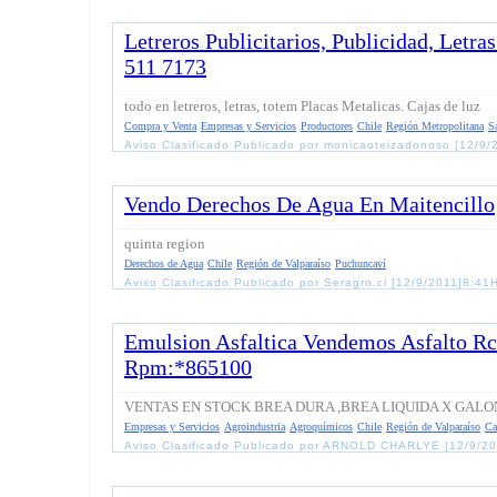
Letreros Publicitarios, Publicidad, Letr
511 7173
todo en letreros, letras, totem Placas Metalicas. Cajas de luz
Compra y Venta
Empresas y Servicios
Productores
Chile
Región Metropolitana
S
Aviso Clasificado Publicado por monicaoteizadonoso [12/9/
Vendo Derechos De Agua En Maitencillo
quinta region
Derechos de Agua
Chile
Región de Valparaíso
Puchuncaví
Aviso Clasificado Publicado por Seragro.cl [12/9/2011]8:41
Emulsion Asfaltica Vendemos Asfalto R
Rpm:*865100
VENTAS EN STOCK BREA DURA ,BREA LIQUIDA X GALO
Empresas y Servicios
Agroindustria
Agroquímicos
Chile
Región de Valparaíso
Ca
Aviso Clasificado Publicado por ARNOLD CHARLYE [12/9/20