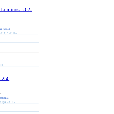
as Luminosas 02-
an Ramón
2011]8:41Hrs
Hrs
c-250
N
sablanca
11]8:41Hrs