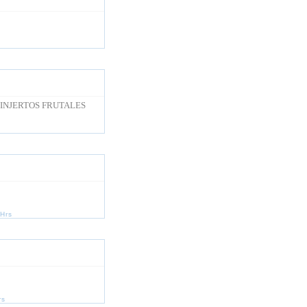
 INJERTOS FRUTALES
2Hrs
rs