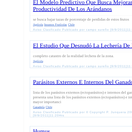
El Modelo Predictivo Que Busca Mejora
Productividad De Los Arándanos
se busca bajar tazas de porcentaje de perdidas de estos frutos
Agrícola
Insumos Frutícolas
Chile
Aviso Clasificado Publicado por campo sureño [9/9/2011]11
El Estudio Que Desnudó La Lechería De 
completo catastro de la realidad lechera de la zona.
Agrícola
Aviso Clasificado Publicado por campo sureño [9/9/2011]11
Parásitos Externos E Internos Del Gana
lista de los parásitos externos (ectoparásitos) e internos del g
presenta una lista de los parásitos externos (ectoparásitos) e 
mayor importanci
Ganadería
Chile
Aviso Clasificado Publicado por © Copyright P. Junquera 20
[9/9/2011]11:20Hrs
Humus