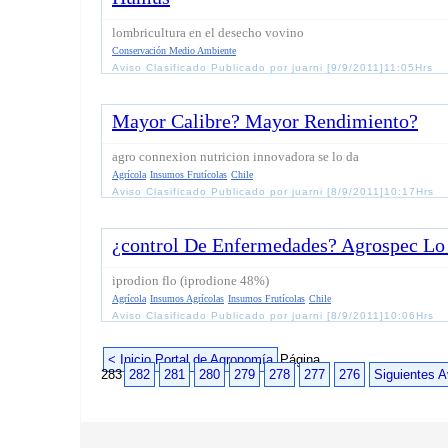
lombricultura en el desecho vovino
Conservación Medio Ambiente
Aviso Clasificado Publicado por juarni [9/9/2011]11:05Hrs
Mayor Calibre? Mayor Rendimiento?
agro connexion nutricion innovadora se lo da
Agrícola
Insumos Frutícolas
Chile
Aviso Clasificado Publicado por juarni [8/9/2011]10:17Hrs
¿control De Enfermedades? Agrospec Lo
iprodion flo (iprodione 48%)
Agrícola
Insumos Agrícolas
Insumos Frutícolas
Chile
Aviso Clasificado Publicado por juarni [8/9/2011]10:06Hrs
< Inicio Portal de Agronomía
Página
283
282
281
280
279
278
277
276
Siguientes A