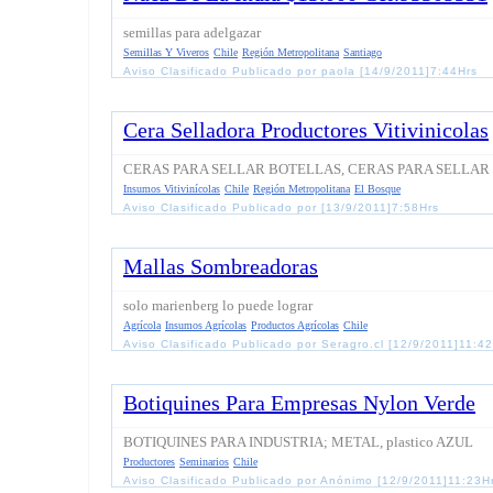
semillas para adelgazar
Semillas Y Viveros
Chile
Región Metropolitana
Santiago
Aviso Clasificado Publicado por paola [14/9/2011]7:44Hrs
Cera Selladora Productores Vitivinicolas
CERAS PARA SELLAR BOTELLAS, CERAS PARA SELLAR
Insumos Vitivinícolas
Chile
Región Metropolitana
El Bosque
Aviso Clasificado Publicado por [13/9/2011]7:58Hrs
Mallas Sombreadoras
solo marienberg lo puede lograr
Agrícola
Insumos Agrícolas
Productos Agrícolas
Chile
Aviso Clasificado Publicado por Seragro.cl [12/9/2011]11:4
Botiquines Para Empresas Nylon Verde
BOTIQUINES PARA INDUSTRIA; METAL, plastico AZUL
Productores
Seminarios
Chile
Aviso Clasificado Publicado por Anónimo [12/9/2011]11:23H