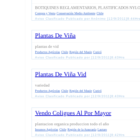
BOTIQUINES REGLAMENTARIOS, PLASTIFICADOS NYL
Compra y Venta
Conservación Medio Ambiente
Chile
Aviso Clasificado Publicado por Anónimo [12/9/2011]8:44Hr
Plantas De Viña
plantas de vid
Productos Agrícolas
Chile
Región del Maule
Curicó
Aviso Clasificado Publicado por [12/9/2011]8:43Hrs
Plantas De Viña Vid
variedad
Productos Agrícolas
Chile
Región del Maule
Curicó
Aviso Clasificado Publicado por [12/9/2011]8:43Hrs
Vendo Coligues Al Por Mayor
plantacion organica produccion todo el año
Insumos Agrícolas
Chile
Región de la Araucanía
Lautaro
Aviso Clasificado Publicado por [12/9/2011]8:42Hrs