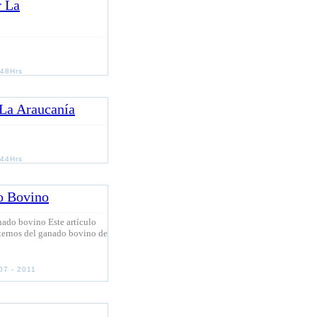
r La
:48Hrs
La Araucanía
:44Hrs
do Bovino
anado bovino Este artículo
internos del ganado bovino de
07 - 2011