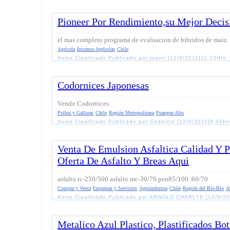
Pioneer Por Rendimiento,su Mejor Decis
el mas completo programa de evaluacion de hibridos de maiz
Agrícola
Insumos Agrícolas
Chile
Aviso Clasificado Publicado por juarni [12/9/2011]11:13Hrs
Codornices Japonesas
Vendo Codornices
Pollos y Gallinas
Chile
Región Metropolitana
Puangue Alto
Aviso Clasificado Publicado por Codorniz [12/9/2011]8:45Hr
Venta De Emulsion Asfaltica Calidad Y P
Oferta De Asfalto Y Breas Aqui
asfalto rc-250/500 asfalto mc-30/70 pen85/100 .60/70
Compra y Venta
Empresas y Servicios
Agroindustria
Chile
Región del Bío-Bío
A
Aviso Clasificado Publicado por ARNOLD CHARLYE [12/9/20
Metalico Azul Plastico, Plastificados Bo