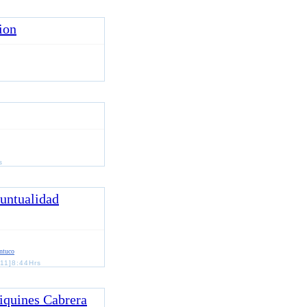
ion
s
untualidad
ntuco
11]8:44Hrs
tiquines Cabrera