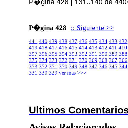
P�gina 428 | 131..140 de 440
P�gina 428
:: Siguiente >>
441
440
439
438
437
436
435
434
433
432
419
418
417
416
415
414
413
412
411
410
397
396
395
394
393
392
391
390
389
388
375
374
373
372
371
370
369
368
367
366
353
352
351
350
349
348
347
346
345
344
331
330
329
ver mas >>>
Ultimos Comentario
Avisos Relacionados