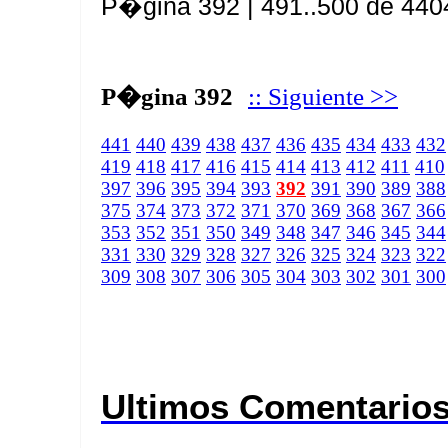
P�gina 392 | 491..500 de 440
P�gina 392
:: Siguiente >>
441
440
439
438
437
436
435
434
433
432
419
418
417
416
415
414
413
412
411
410
397
396
395
394
393
392
391
390
389
388
375
374
373
372
371
370
369
368
367
366
353
352
351
350
349
348
347
346
345
344
331
330
329
328
327
326
325
324
323
322
309
308
307
306
305
304
303
302
301
300
Ultimos Comentario