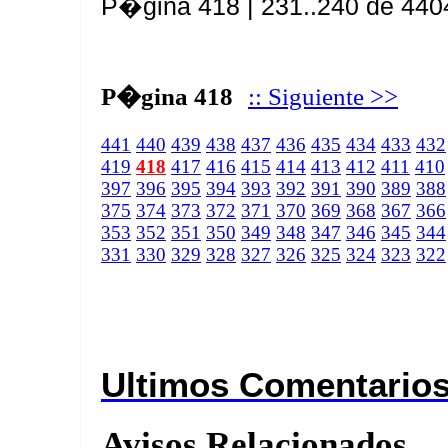
P�gina 418 | 231..240 de 440
P�gina 418
:: Siguiente >>
441
440
439
438
437
436
435
434
433
432
419
418
417
416
415
414
413
412
411
410
397
396
395
394
393
392
391
390
389
388
375
374
373
372
371
370
369
368
367
366
353
352
351
350
349
348
347
346
345
344
331
330
329
328
327
326
325
324
323
322
Ultimos Comentario
Avisos Relacionados