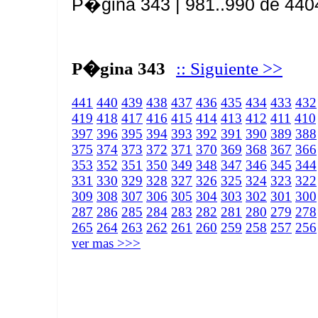
P�gina 343 | 981..990 de 440
P�gina 343
:: Siguiente >>
441
440
439
438
437
436
435
434
433
432
419
418
417
416
415
414
413
412
411
410
397
396
395
394
393
392
391
390
389
388
375
374
373
372
371
370
369
368
367
366
353
352
351
350
349
348
347
346
345
344
331
330
329
328
327
326
325
324
323
322
309
308
307
306
305
304
303
302
301
300
287
286
285
284
283
282
281
280
279
278
265
264
263
262
261
260
259
258
257
256
ver mas >>>