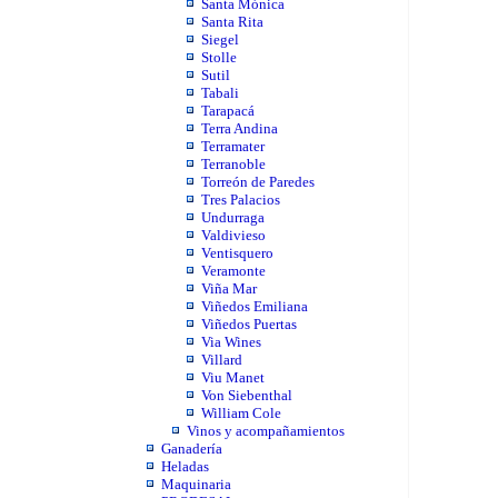
Santa Mónica
Santa Rita
Siegel
Stolle
Sutil
Tabali
Tarapacá
Terra Andina
Terramater
Terranoble
Torreón de Paredes
Tres Palacios
Undurraga
Valdivieso
Ventisquero
Veramonte
Viña Mar
Viñedos Emiliana
Viñedos Puertas
Via Wines
Villard
Viu Manet
Von Siebenthal
William Cole
Vinos y acompañamientos
Ganadería
Heladas
Maquinaria