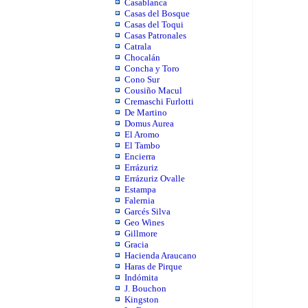
Casablanca
Casas del Bosque
Casas del Toqui
Casas Patronales
Catrala
Chocalán
Concha y Toro
Cono Sur
Cousiño Macul
Cremaschi Furlotti
De Martino
Domus Aurea
El Aromo
El Tambo
Encierra
Errázuriz
Errázuriz Ovalle
Estampa
Falernia
Garcés Silva
Geo Wines
Gillmore
Gracia
Hacienda Araucano
Haras de Pirque
Indómita
J. Bouchon
Kingston