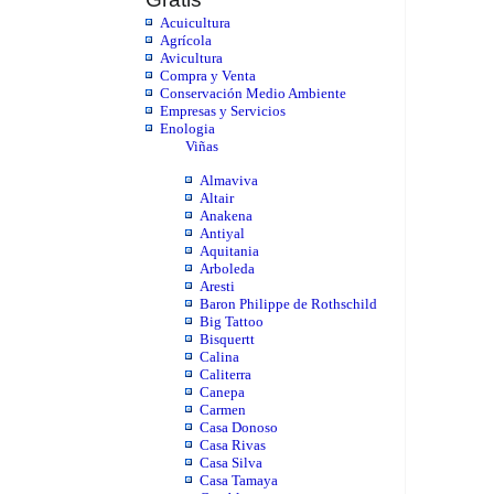
Acuicultura
Agrícola
Avicultura
Compra y Venta
Conservación Medio Ambiente
Empresas y Servicios
Enologia
Viñas
Almaviva
Altair
Anakena
Antiyal
Aquitania
Arboleda
Aresti
Baron Philippe de Rothschild
Big Tattoo
Bisquertt
Calina
Caliterra
Canepa
Carmen
Casa Donoso
Casa Rivas
Casa Silva
Casa Tamaya