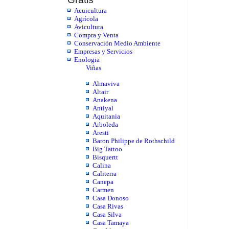
Acuicultura
Agrícola
Avicultura
Compra y Venta
Conservación Medio Ambiente
Empresas y Servicios
Enologia
Viñas
Almaviva
Altair
Anakena
Antiyal
Aquitania
Arboleda
Aresti
Baron Philippe de Rothschild
Big Tattoo
Bisquertt
Calina
Caliterra
Canepa
Carmen
Casa Donoso
Casa Rivas
Casa Silva
Casa Tamaya