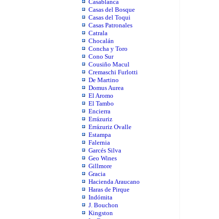
Casablanca
Casas del Bosque
Casas del Toqui
Casas Patronales
Catrala
Chocalán
Concha y Toro
Cono Sur
Cousiño Macul
Cremaschi Furlotti
De Martino
Domus Aurea
El Aromo
El Tambo
Encierra
Errázuriz
Errázuriz Ovalle
Estampa
Falernia
Garcés Silva
Geo Wines
Gillmore
Gracia
Hacienda Araucano
Haras de Pirque
Indómita
J. Bouchon
Kingston