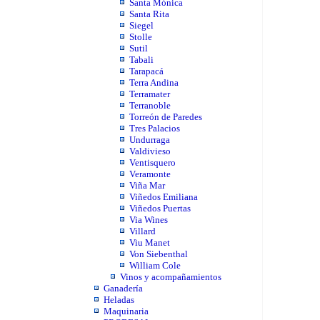
Santa Mónica
Santa Rita
Siegel
Stolle
Sutil
Tabali
Tarapacá
Terra Andina
Terramater
Terranoble
Torreón de Paredes
Tres Palacios
Undurraga
Valdivieso
Ventisquero
Veramonte
Viña Mar
Viñedos Emiliana
Viñedos Puertas
Via Wines
Villard
Viu Manet
Von Siebenthal
William Cole
Vinos y acompañamientos
Ganadería
Heladas
Maquinaria