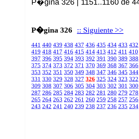
P�gina 326 | 1151..1160 de 4
P�gina 326
:: Siguiente >>
441
440
439
438
437
436
435
434
433
432
419
418
417
416
415
414
413
412
411
410
397
396
395
394
393
392
391
390
389
388
375
374
373
372
371
370
369
368
367
366
353
352
351
350
349
348
347
346
345
344
331
330
329
328
327
326
325
324
323
322
309
308
307
306
305
304
303
302
301
300
287
286
285
284
283
282
281
280
279
278
265
264
263
262
261
260
259
258
257
256
243
242
241
240
239
238
237
236
235
234