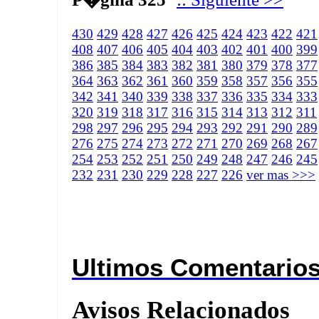
430
429
428
427
426
425
424
423
422
421
408
407
406
405
404
403
402
401
400
399
386
385
384
383
382
381
380
379
378
377
364
363
362
361
360
359
358
357
356
355
342
341
340
339
338
337
336
335
334
333
320
319
318
317
316
315
314
313
312
311
298
297
296
295
294
293
292
291
290
289
276
275
274
273
272
271
270
269
268
267
254
253
252
251
250
249
248
247
246
245
232
231
230
229
228
227
226
ver mas >>>
Ultimos Comentario
Avisos Relacionados