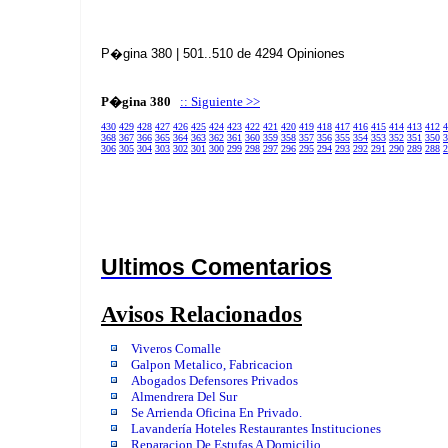
P�gina 380 | 501..510 de 4294 Opiniones
P�gina 380
:: Siguiente >>
430
429
428
427
426
425
424
423
422
421
420
419
418
417
416
415
414
413
412
4
368
367
366
365
364
363
362
361
360
359
358
357
356
355
354
353
352
351
350
3
306
305
304
303
302
301
300
299
298
297
296
295
294
293
292
291
290
289
288
2
Ultimos Comentarios
Avisos Relacionados
Viveros Comalle
Galpon Metalico, Fabricacion
Abogados Defensores Privados
Almendrera Del Sur
Se Arrienda Oficina En Privado.
Lavandería Hoteles Restaurantes Instituciones
Reparacion De Estufas A Domicilio