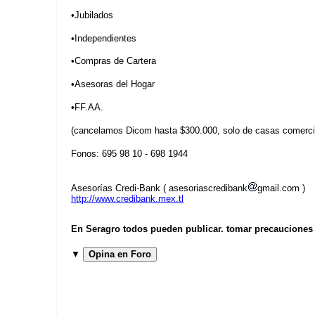
•Jubilados
•Independientes
•Compras de Cartera
•Asesoras del Hogar
•FF.AA.
(cancelamos Dicom hasta $300.000, solo de casas comerci
Fonos: 695 98 10 - 698 1944
Asesorías Credi-Bank ( asesoriascredibank
gmail.com )
http://www.credibank.mex.tl
En Seragro todos pueden publicar. tomar precauciones b
▼
Opina en Foro