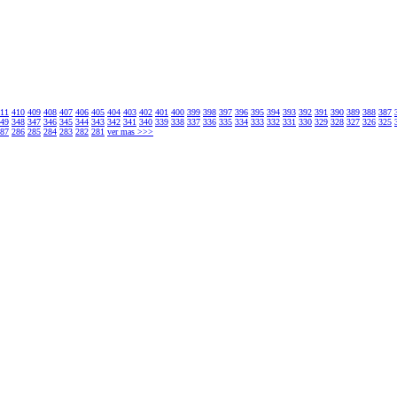
11
410
409
408
407
406
405
404
403
402
401
400
399
398
397
396
395
394
393
392
391
390
389
388
387
49
348
347
346
345
344
343
342
341
340
339
338
337
336
335
334
333
332
331
330
329
328
327
326
325
87
286
285
284
283
282
281
ver mas >>>