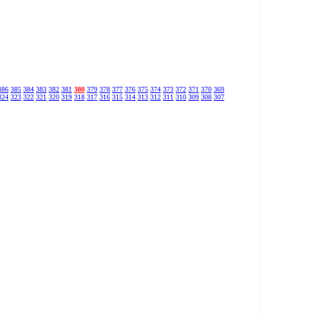
386
385
384
383
382
381
380
379
378
377
376
375
374
373
372
371
370
369
324
323
322
321
320
319
318
317
316
315
314
313
312
311
310
309
308
307