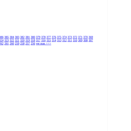
386
385
384
383
382
381
380
379
378
377
376
375
374
373
372
371
370
369
324
323
322
321
320
319
318
317
316
315
314
313
312
311
310
309
308
307
262
261
260
259
258
257
256
ver mas >>>