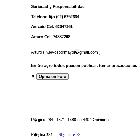
Seriedad y Responsabilidad
Teléfono fijo (02) 6352664
Aniceto Cel. 62047361
Arturo Cel. 74887208
Arturo ( huevospormayor
gmail.com )
En Seragro todos pueden publicar. tomar precauciones b
▼
Opina en Foro
P�gina 284 | 1571..1580 de 4404 Opiniones
P�gina 284
:: Siguiente >>