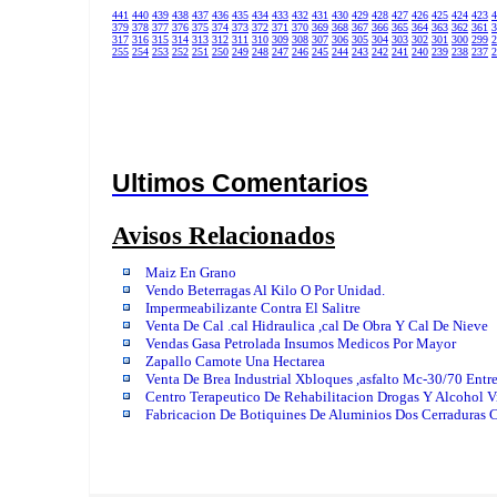
441
440
439
438
437
436
435
434
433
432
431
430
429
428
427
426
425
424
423
4
379
378
377
376
375
374
373
372
371
370
369
368
367
366
365
364
363
362
361
3
317
316
315
314
313
312
311
310
309
308
307
306
305
304
303
302
301
300
299
2
255
254
253
252
251
250
249
248
247
246
245
244
243
242
241
240
239
238
237
2
Ultimos Comentarios
Avisos Relacionados
Maiz En Grano
Vendo Beterragas Al Kilo O Por Unidad.
Impermeabilizante Contra El Salitre
Venta De Cal .cal Hidraulica ,cal De Obra Y Cal De Nieve
Vendas Gasa Petrolada Insumos Medicos Por Mayor
Zapallo Camote Una Hectarea
Venta De Brea Industrial Xbloques ,asfalto Mc-30/70 Entre
Centro Terapeutico De Rehabilitacion Drogas Y Alcohol 
Fabricacion De Botiquines De Aluminios Dos Cerraduras 