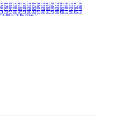
397
396
395
394
393
392
391
390
389
388
387
386
385
384
383
382
381
380
335
334
333
332
331
330
329
328
327
326
325
324
323
322
321
320
319
318
273
272
271
270
269
268
267
266
265
264
263
262
261
260
259
258
257
256
211
210
209
208
207
206
205
204
203
202
201
200
199
198
197
196
195
194
0
189
188
187
186
185
ver mas >>>