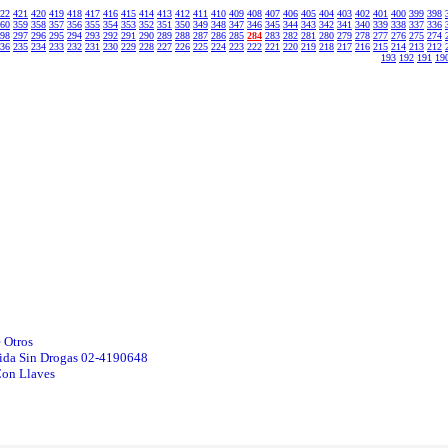
22
421
420
419
418
417
416
415
414
413
412
411
410
409
408
407
406
405
404
403
402
401
400
399
398
60
359
358
357
356
355
354
353
352
351
350
349
348
347
346
345
344
343
342
341
340
339
338
337
336
98
297
296
295
294
293
292
291
290
289
288
287
286
285
284
283
282
281
280
279
278
277
276
275
274
36
235
234
233
232
231
230
229
228
227
226
225
224
223
222
221
220
219
218
217
216
215
214
213
212
193
192
191
19
 Otros
Vida Sin Drogas 02-4190648
Con Llaves