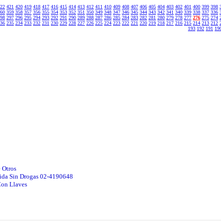
22
421
420
419
418
417
416
415
414
413
412
411
410
409
408
407
406
405
404
403
402
401
400
399
398
60
359
358
357
356
355
354
353
352
351
350
349
348
347
346
345
344
343
342
341
340
339
338
337
336
98
297
296
295
294
293
292
291
290
289
288
287
286
285
284
283
282
281
280
279
278
277
276
275
274
36
235
234
233
232
231
230
229
228
227
226
225
224
223
222
221
220
219
218
217
216
215
214
213
212
193
192
191
19
 Otros
Vida Sin Drogas 02-4190648
Con Llaves