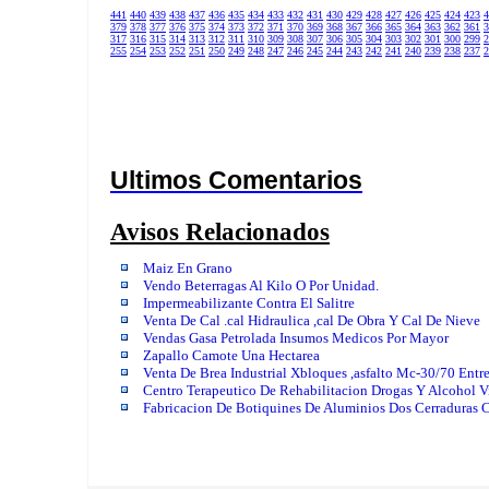
441
440
439
438
437
436
435
434
433
432
431
430
429
428
427
426
425
424
423
4
379
378
377
376
375
374
373
372
371
370
369
368
367
366
365
364
363
362
361
3
317
316
315
314
313
312
311
310
309
308
307
306
305
304
303
302
301
300
299
2
255
254
253
252
251
250
249
248
247
246
245
244
243
242
241
240
239
238
237
2
Ultimos Comentarios
Avisos Relacionados
Maiz En Grano
Vendo Beterragas Al Kilo O Por Unidad.
Impermeabilizante Contra El Salitre
Venta De Cal .cal Hidraulica ,cal De Obra Y Cal De Nieve
Vendas Gasa Petrolada Insumos Medicos Por Mayor
Zapallo Camote Una Hectarea
Venta De Brea Industrial Xbloques ,asfalto Mc-30/70 Entre
Centro Terapeutico De Rehabilitacion Drogas Y Alcohol 
Fabricacion De Botiquines De Aluminios Dos Cerraduras 