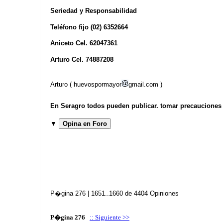
Seriedad y Responsabilidad
Teléfono fijo (02) 6352664
Aniceto Cel. 62047361
Arturo Cel. 74887208
Arturo ( huevospormayor
gmail.com )
En Seragro todos pueden publicar. tomar precauciones b
▼
Opina en Foro
P�gina 276 | 1651..1660 de 4404 Opiniones
P�gina 276
:: Siguiente >>