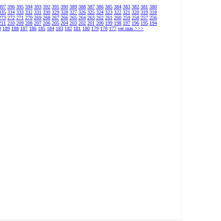
397
396
395
394
393
392
391
390
389
388
387
386
385
384
383
382
381
380
335
334
333
332
331
330
329
328
327
326
325
324
323
322
321
320
319
318
273
272
271
270
269
268
267
266
265
264
263
262
261
260
259
258
257
256
211
210
209
208
207
206
205
204
203
202
201
200
199
198
197
196
195
194
0
189
188
187
186
185
184
183
182
181
180
179
178
177
ver mas >>>