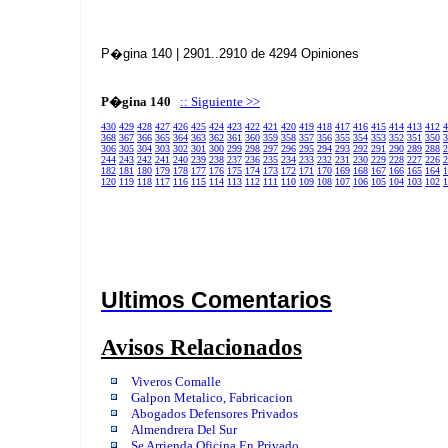
P�gina 140 | 2901..2910 de 4294 Opiniones
P�gina 140
:: Siguiente >>
430
429
428
427
426
425
424
423
422
421
420
419
418
417
416
415
414
413
412
4
368
367
366
365
364
363
362
361
360
359
358
357
356
355
354
353
352
351
350
3
306
305
304
303
302
301
300
299
298
297
296
295
294
293
292
291
290
289
288
2
244
243
242
241
240
239
238
237
236
235
234
233
232
231
230
229
228
227
226
2
182
181
180
179
178
177
176
175
174
173
172
171
170
169
168
167
166
165
164
1
120
119
118
117
116
115
114
113
112
111
110
109
108
107
106
105
104
103
102
1
Ultimos Comentarios
Avisos Relacionados
Viveros Comalle
Galpon Metalico, Fabricacion
Abogados Defensores Privados
Almendrera Del Sur
Se Arrienda Oficina En Privado.