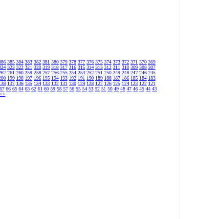
386
385
384
383
382
381
380
379
378
377
376
375
374
373
372
371
370
369
324
323
322
321
320
319
318
317
316
315
314
313
312
311
310
309
308
307
262
261
260
259
258
257
256
255
254
253
252
251
250
249
248
247
246
245
200
199
198
197
196
195
194
193
192
191
190
189
188
187
186
185
184
183
138
137
136
135
134
133
132
131
130
129
128
127
126
125
124
123
122
121
67
66
65
64
63
62
61
60
59
58
57
56
55
54
53
52
51
50
49
48
47
46
45
44
43
>>>