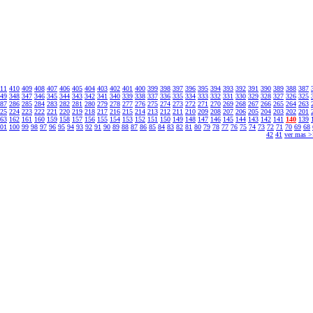
11
410
409
408
407
406
405
404
403
402
401
400
399
398
397
396
395
394
393
392
391
390
389
388
387
49
348
347
346
345
344
343
342
341
340
339
338
337
336
335
334
333
332
331
330
329
328
327
326
325
87
286
285
284
283
282
281
280
279
278
277
276
275
274
273
272
271
270
269
268
267
266
265
264
263
25
224
223
222
221
220
219
218
217
216
215
214
213
212
211
210
209
208
207
206
205
204
203
202
201
63
162
161
160
159
158
157
156
155
154
153
152
151
150
149
148
147
146
145
144
143
142
141
140
139
01
100
99
98
97
96
95
94
93
92
91
90
89
88
87
86
85
84
83
82
81
80
79
78
77
76
75
74
73
72
71
70
69
68
42
41
ver mas 