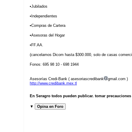
•Jubilados
•Independientes
•Compras de Cartera
•Asesoras del Hogar
•FF.AA.
(cancelamos Dicom hasta $300.000, solo de casas comerci
Fonos: 695 98 10 - 698 1944
Asesorías Credi-Bank ( asesoriascredibank
gmail.com )
http://www.credibank.mex.tl
En Seragro todos pueden publicar. tomar precauciones b
▼
Opina en Foro