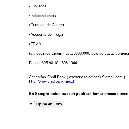
•Jubilados
•Independientes
•Compras de Cartera
•Asesoras del Hogar
•FF.AA.
(cancelamos Dicom hasta $300.000, solo de casas comerci
Fonos: 695 98 10 - 698 1944
Asesorías Credi-Bank ( asesoriascredibank
gmail.com )
http://www.credibank.mex.tl
En Seragro todos pueden publicar. tomar precauciones b
▼
Opina en Foro