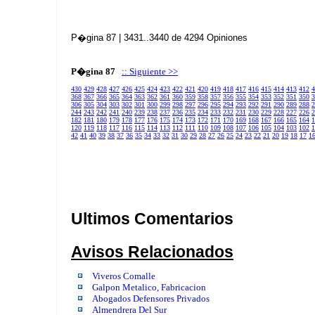
P�gina 87 | 3431..3440 de 4294 Opiniones
P�gina 87
:: Siguiente >>
430
429
428
427
426
425
424
423
422
421
420
419
418
417
416
415
414
413
412
4
368
367
366
365
364
363
362
361
360
359
358
357
356
355
354
353
352
351
350
3
306
305
304
303
302
301
300
299
298
297
296
295
294
293
292
291
290
289
288
2
244
243
242
241
240
239
238
237
236
235
234
233
232
231
230
229
228
227
226
2
182
181
180
179
178
177
176
175
174
173
172
171
170
169
168
167
166
165
164
1
120
119
118
117
116
115
114
113
112
111
110
109
108
107
106
105
104
103
102
1
42
41
40
39
38
37
36
35
34
33
32
31
30
29
28
27
26
25
24
23
22
21
20
19
18
17
1
Ultimos Comentarios
Avisos Relacionados
Viveros Comalle
Galpon Metalico, Fabricacion
Abogados Defensores Privados
Almendrera Del Sur