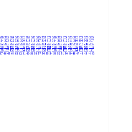
386
385
384
383
382
381
380
379
378
377
376
375
374
373
372
371
370
369
324
323
322
321
320
319
318
317
316
315
314
313
312
311
310
309
308
307
262
261
260
259
258
257
256
255
254
253
252
251
250
249
248
247
246
245
200
199
198
197
196
195
194
193
192
191
190
189
188
187
186
185
184
183
138
137
136
135
134
133
132
131
130
129
128
127
126
125
124
123
122
121
67
66
65
64
63
62
61
60
59
58
57
56
55
54
53
52
51
50
49
48
47
46
45
44
43