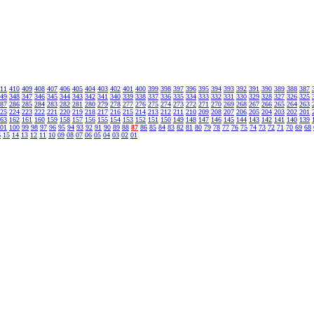
11
410
409
408
407
406
405
404
403
402
401
400
399
398
397
396
395
394
393
392
391
390
389
388
387
49
348
347
346
345
344
343
342
341
340
339
338
337
336
335
334
333
332
331
330
329
328
327
326
325
87
286
285
284
283
282
281
280
279
278
277
276
275
274
273
272
271
270
269
268
267
266
265
264
263
25
224
223
222
221
220
219
218
217
216
215
214
213
212
211
210
209
208
207
206
205
204
203
202
201
63
162
161
160
159
158
157
156
155
154
153
152
151
150
149
148
147
146
145
144
143
142
141
140
139
01
100
99
98
97
96
95
94
93
92
91
90
89
88
87
86
85
84
83
82
81
80
79
78
77
76
75
74
73
72
71
70
69
68
6
15
14
13
12
11
10
09
08
07
06
05
04
03
02
01