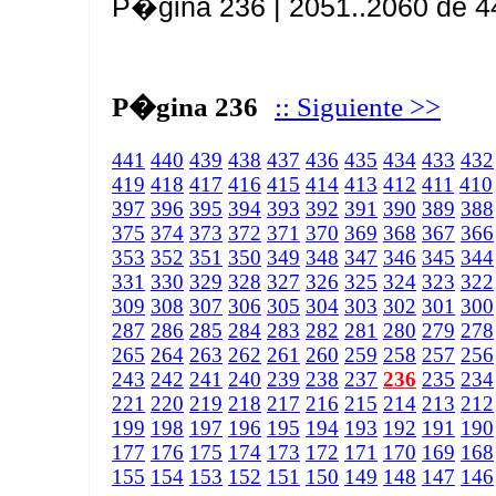
P�gina 236 | 2051..2060 de 4
P�gina 236
:: Siguiente >>
441
440
439
438
437
436
435
434
433
432
419
418
417
416
415
414
413
412
411
410
397
396
395
394
393
392
391
390
389
388
375
374
373
372
371
370
369
368
367
366
353
352
351
350
349
348
347
346
345
344
331
330
329
328
327
326
325
324
323
322
309
308
307
306
305
304
303
302
301
300
287
286
285
284
283
282
281
280
279
278
265
264
263
262
261
260
259
258
257
256
243
242
241
240
239
238
237
236
235
234
221
220
219
218
217
216
215
214
213
212
199
198
197
196
195
194
193
192
191
190
177
176
175
174
173
172
171
170
169
168
155
154
153
152
151
150
149
148
147
146