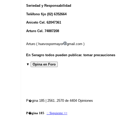
Seriedad y Responsabilidad
Teléfono fijo (02) 6352664
Aniceto Cel. 62047361
Arturo Cel. 74887208
Arturo ( huevospormayor
gmail.com )
En Seragro todos pueden publicar. tomar precauciones b
▼
Opina en Foro
P�gina 185 | 2561..2570 de 4404 Opiniones
P�gina 185
:: Siguiente >>