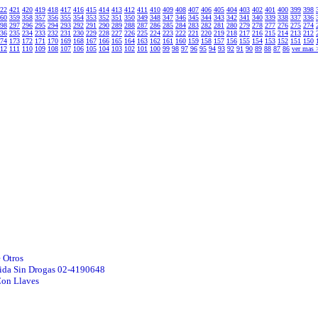
22
421
420
419
418
417
416
415
414
413
412
411
410
409
408
407
406
405
404
403
402
401
400
399
398
60
359
358
357
356
355
354
353
352
351
350
349
348
347
346
345
344
343
342
341
340
339
338
337
336
98
297
296
295
294
293
292
291
290
289
288
287
286
285
284
283
282
281
280
279
278
277
276
275
274
36
235
234
233
232
231
230
229
228
227
226
225
224
223
222
221
220
219
218
217
216
215
214
213
212
74
173
172
171
170
169
168
167
166
165
164
163
162
161
160
159
158
157
156
155
154
153
152
151
150
12
111
110
109
108
107
106
105
104
103
102
101
100
99
98
97
96
95
94
93
92
91
90
89
88
87
86
ver mas
 Otros
Vida Sin Drogas 02-4190648
Con Llaves