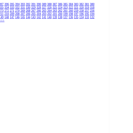
397
396
395
394
393
392
391
390
389
388
387
386
385
384
383
382
381
380
335
334
333
332
331
330
329
328
327
326
325
324
323
322
321
320
319
318
273
272
271
270
269
268
267
266
265
264
263
262
261
260
259
258
257
256
211
210
209
208
207
206
205
204
203
202
201
200
199
198
197
196
195
194
149
148
147
146
145
144
143
142
141
140
139
138
137
136
135
134
133
132
 >>>