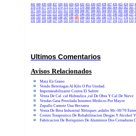
441
440
439
438
437
436
435
434
433
432
431
430
429
428
427
426
425
424
423
4
379
378
377
376
375
374
373
372
371
370
369
368
367
366
365
364
363
362
361
3
317
316
315
314
313
312
311
310
309
308
307
306
305
304
303
302
301
300
299
2
255
254
253
252
251
250
249
248
247
246
245
244
243
242
241
240
239
238
237
2
193
192
191
190
189
188
187
186
185
184
183
182
181
180
179
178
177
176
175
1
131
130
129
128
127
126
125
124
123
122
121
120
119
118
117
116
115
114
113
1
Ultimos Comentarios
Avisos Relacionados
Maiz En Grano
Vendo Beterragas Al Kilo O Por Unidad.
Impermeabilizante Contra El Salitre
Venta De Cal .cal Hidraulica ,cal De Obra Y Cal De Nieve
Vendas Gasa Petrolada Insumos Medicos Por Mayor
Zapallo Camote Una Hectarea
Venta De Brea Industrial Xbloques ,asfalto Mc-30/70 Entre
Centro Terapeutico De Rehabilitacion Drogas Y Alcohol 
Fabricacion De Botiquines De Aluminios Dos Cerraduras 